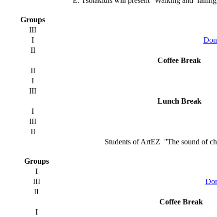
E. Tsolakidis will present ''Walking and falling
Groups
III
I
Dona
II
Coffee Break
II
I
III
Lunch Break
I
III
II
Students of ArtEZ ''The sound of chi
Groups
I
III
Don
II
Coffee Break
I