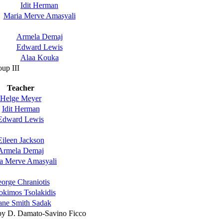
Idit Herman
Maria Merve Amasyali
Armela Demaj
Edward Lewis
Alaa Kouka
up III
Teacher
Helge Meyer
Idit Herman
Edward Lewis
Eileen Jackson
Armela Demaj
a Merve Amasyali
orge Chraniotis
kimos Tsolakidis
ane Smith Sadak
by D. Damato-Savino Ficco