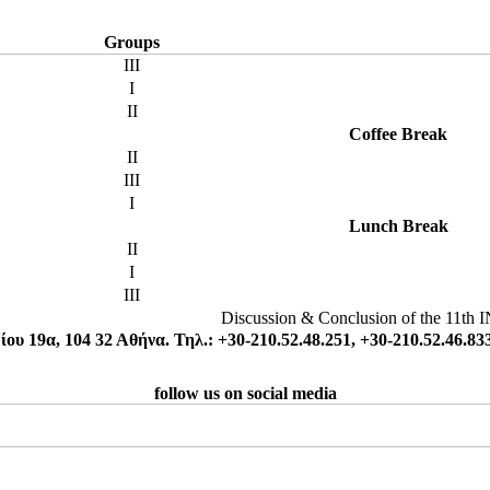
Groups
III
I
II
Coffee Break
II
III
I
Lunch Break
II
I
III
Discussion & Conclusion of the 11th
 19α, 104 32 Αθήνα. Τηλ.: +30-210.52.48.251, +30-210.52.46.833
follow us on social media