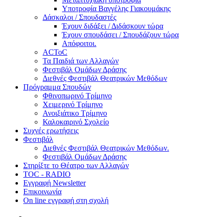
Υποτροφία Βαγγέλης Γιακουμάκης
Δάσκαλοι / Σπουδαστές
Έχουν διδάξει / Διδάσκουν τώρα
Έχουν σπουδάσει / Σπουδάζουν τώρα
Απόφοιτοι.
ACToC
Τα Παιδιά των Αλλαγών
Φεστιβάλ Ομάδων Δράσης
Διεθνές Φεστιβάλ Θεατρικών Μεθόδων
Πρόγραμμα Σπουδών
Φθινοπωρινό Τρίμηνο
Χειμερινό Τρίμηνο
Ανοιξιάτικο Τρίμηνο
Καλοκαιρινό Σχολείο
Συχνές ερωτήσεις
Φεστιβάλ
Διεθνές Φεστιβάλ Θεατρικών Μεθόδων.
Φεστιβάλ Ομάδων Δράσης
Στηρίξτε το Θέατρο των Αλλαγών
TOC - RADIO
Εγγραφή Newsletter
Επικοινωνία
On line εγγραφή στη σχολή