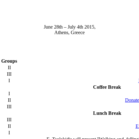
June 28th – July 4th 2015,
Athens, Greece
Groups
II
III
I
Coffee Break
I
II
Donate
III
Lunch Break
III
II
E
I