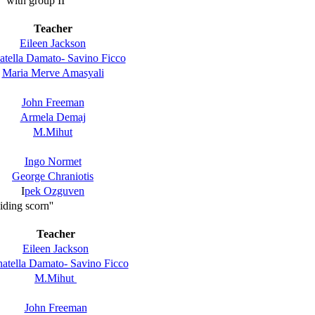
'' with group II
Teacher
Eileen Jackson
tella Damato- Savino Ficco
Maria Merve Amasyali
John Freeman
Armela Demaj
M.Mihut
Ingo Normet
George Chraniotis
I
pek Ozguven
ding scorn''
Teacher
Eileen Jackson
atella Damato- Savino Ficco
M.Mihut
John Freeman