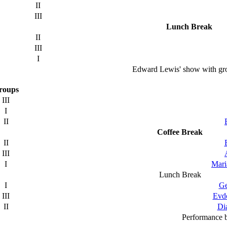
II
III
Lunch Break
II
III
I
Edward Lewis' show with gro
roups
III
I
II
Coffee Break
II
III
I
Mari
Lunch Break
I
Ge
III
Evdo
II
Di
Performance 