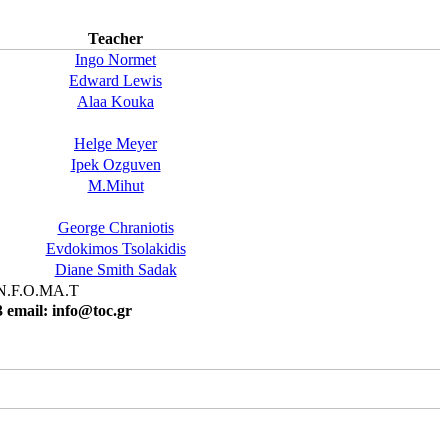
Teacher
Ingo Normet
Edward Lewis
Alaa Kouka
Helge Meyer
Ipek Ozguven
M.Mihut
George Chraniotis
Evdokimos Tsolakidis
Diane Smith Sadak
 IN.F.O.MA.T
 email: info@toc.gr