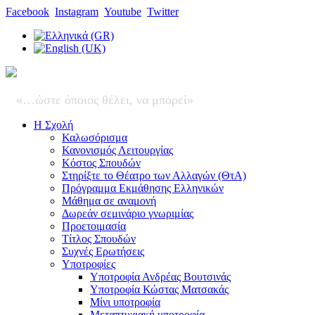
Facebook
Instagram
Youtube
Twitter
«…ώστε όποιος θέλει, να μπορεί»
Η Σχολή
Καλωσόρισμα
Κανονισμός Λειτουργίας
Κόστος Σπουδών
Στηρίξτε το Θέατρο των Αλλαγών (ΘτΑ)
Πρόγραμμα Εκμάθησης Ελληνικών
Μάθημα σε αναμονή
Δωρεάν σεμινάριο γνωριμίας
Προετοιμασία
Τίτλος Σπουδών
Συχνές Ερωτήσεις
Υποτροφίες
Υποτροφία Ανδρέας Βουτσινάς
Υποτροφία Κώστας Ματσακάς
Μίνι υποτροφία
Μεταπτυχιακή υποτροφία