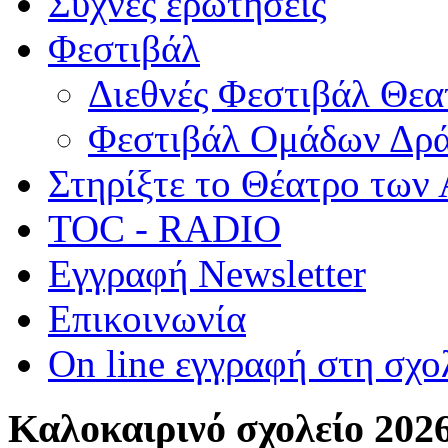
Συχνές ερωτήσεις
Φεστιβάλ
Διεθνές Φεστιβάλ Θε
Φεστιβάλ Ομάδων Δρ
Στηρίξτε το Θέατρο των
TOC - RADIO
Εγγραφή Newsletter
Επικοινωνία
On line εγγραφή στη σχο
Καλοκαιρινό σχολείο 202